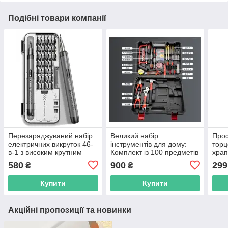
Подібні товари компанії
Перезаряджуваний набір
Великий набір
Проф
електричних викруток 46-
інструментів для дому:
торц
в-1 з високим крутним
Комплект із 100 предметів
храп
моментом, тихий і
(без акумулятора та
в-1 
580
900
299
₴
₴
портативний
дриля)
Купити
Купити
Акційні пропозиції та новинки