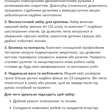
оснащені повноцінними двокомпонентними ручками з
антиковзаючим покриттям. Довгогубці (тонконоси) дозволяють
працювати з дрібними деталями у важкодоступних місцях,
забезпечуючи надійне захоплення.
2. Високоточний набір для кріплень
Набір включає
широкий вибір змінних біт (10 штук) та комплект Г-подібних
шестигранних ключів. Це дозволяє легко впоратися зі
збиранням офісних меблів, ремонтом дитячих іграшок або
дрібної побутової техніки.
3. Безпека та контроль
Комплект оснащений професійним
тестером напруги (індикаторною викруткою), що дозволяє
миттєво перевірити справність мережі або розетки. Наявність
сталевої рулетки та канцелярського ножа робить набір
готовим до будь-яких вимірювальних та монтажних робіт.
4. Наднизька вага та мобільність
Міцний кейс розміром
трохи більше долоні надійно фіксує всі 23 предмети. Він легко
поміститься в сумку або рюкзак, щоб ви завжди мали під
рукою потрібний інструмент.
Для чого ідеально підходить цей набір:
Дрібний ремонт електроніки та техніки.
Складання невеликих меблів та предметів інтер'єру.