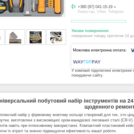
+380 (97) 041-15-19
Киевстар, Viber, Telegram
повернення товару протягом 14 д
У компанії підключені електронні
покидаючи сайту.
ніверсальний побутовий набір інструментів на 2
щоденного ремонт
лексний набір у фірмовому жовтому кольорі створений для тих, хто цінує 
утки, виготовлені з високоміцної хром-ванадієвої легованої сталі (CR-V)
ентів навіть при інтенсивному використанні. Компактний пластиковий кей
аючи їх втраті та значно підвищуючи ефективність вашої роботи.