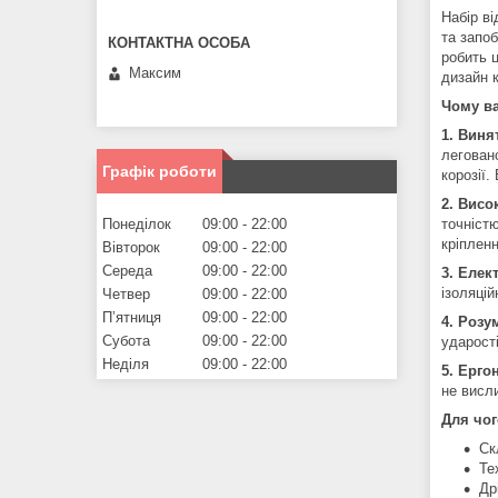
Набір в
та запоб
робить 
Максим
дизайн 
Чому ва
1. Виня
легован
Графік роботи
корозії.
2. Висо
Понеділок
09:00
22:00
точністю
кріпленн
Вівторок
09:00
22:00
Середа
09:00
22:00
3. Елек
ізоляці
Четвер
09:00
22:00
Пʼятниця
09:00
22:00
4. Розу
Субота
09:00
22:00
ударості
Неділя
09:00
22:00
5. Ерго
не висл
Для чог
Ск
Те
Др