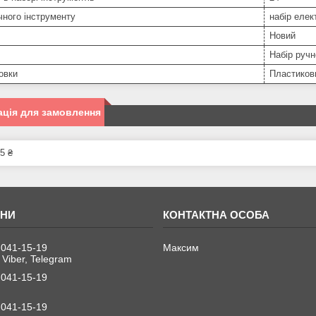
чного інструменту
набір елек
Новий
Набір ручн
овки
Пластиков
ція для замовлення
5 ₴
 041-15-19
Максим
 Viber, Telegram
 041-15-19
 041-15-19