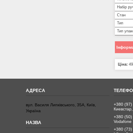
Набір ру
Стан
Тип
Тип упак
Інформа
Ціна:
49
+380 (97)
вул. Василя Липківського, 35А, Київ,
Киевстар,
Україна
+380 (50)
Vodafone
+380 (73)