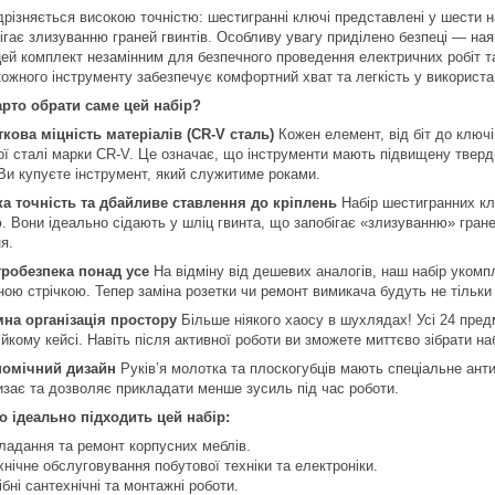
ідрізняється високою точністю: шестигранні ключі представлені у шести 
ігає злизуванню граней гвинтів. Особливу увагу приділено безпеці — наявн
цей комплект незамінним для безпечного проведення електричних робіт т
кожного інструменту забезпечує комфортний хват та легкість у використа
рто обрати саме цей набір?
ткова міцність матеріалів (CR-V сталь)
Кожен елемент, від біт до ключі
ої сталі марки CR-V. Це означає, що інструменти мають підвищену тверд
 Ви купуєте інструмент, який служитиме роками.
ка точність та дбайливе ставлення до кріплень
Набір шестигранних клю
. Вони ідеально сідають у шліц гвинта, що запобігає «злизуванню» гране
я.
тробезпека понад усе
На відміну від дешевих аналогів, наш набір укомп
йною стрічкою. Тепер заміна розетки чи ремонт вимикача будуть не тіль
мна організація простору
Більше ніякого хаосу в шухлядах! Усі 24 пред
йкому кейсі. Навіть після активної роботи ви зможете миттєво зібрати наб
номічний дизайн
Руків’я молотка та плоскогубців мають спеціальне анти
изає та дозволяє прикладати менше зусиль під час роботи.
о ідеально підходить цей набір:
ладання та ремонт корпусних меблів.
хнічне обслуговування побутової техніки та електроніки.
ібні сантехнічні та монтажні роботи.