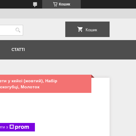
Кошик
Кошик
СТАТТІ
ти у кейсі (жовтий), Набір
оскогубці, Молоток
ти з