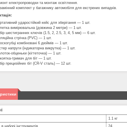
монт електропроводки та монтаж освітлення.
замінний комплект у багажнику автомобіля для екстрених випадків.
тація:
ртативний ударостійкий кейс для зберігання — 1 шт.
летка вимірювальна (довжина 2 метри) — 1 шт.
бір шестигранних ключів (1.5, 2, 2.5, 3, 4, 5 мм) — 6 шт.
оляційна стрічка (PVC) — 1 шт.
оскогубці комбіновані 6 дюймів — 1 шт.
стер напруги (індикаторна викрутка) — 1 шт.
лоток-обценьки (кігтеточка) — 1 шт.
коятка-тримач для біт — 1 шт.
бір прецизійних біт (CR-V сталь) — 12 шт.
еристики
ні
1.1 кг
ь в наборі інструментів
24