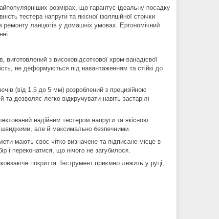
найпопулярніших розмірах, що гарантує ідеальну посадку
ість тестера напруги та якісної ізоляційної стрічки
а ремонту ланцюгів у домашніх умовах. Ергономічний
нні.
в, виготовлений з високовідсоткової хром-ванадієвої
ість, не деформуються під навантаженням та стійкі до
чів (від 1.5 до 5 мм) розроблений з прецизійною
й та дозволяє легко відкручувати навіть застарілі
лектований надійним тестером напруги та якісною
ки швидкими, але й максимально безпечними.
мети мають своє чітко визначене та підписане місце в
ір і переконатися, що нічого не загубилося.
ковзаюче покриття. Інструмент приємно лежить у руці,