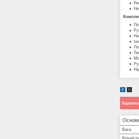
Ре
Не
Комплек
По
Ру
На
Із
Пл
Те
Мо
Ру
На
Характ
Основ
Вага
Кількіст