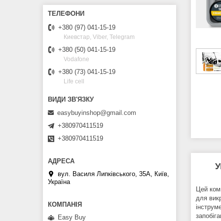
+380 (97) 041-15-19
Киевстар, Viber, Telegram
+380 (50) 041-15-19
Vodafone
+380 (73) 041-15-19
Life cell
easybuyinshop@gmail.com
+380970411519
+380970411519
У
вул. Василя Липківського, 35А, Київ,
Україна
Цей комп
для викр
інструм
запобіг
Easy Buy