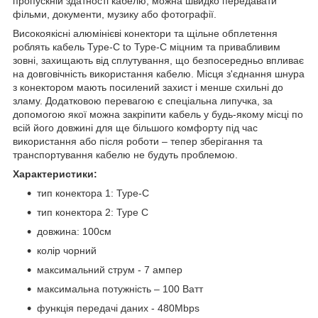
пропускній здатності кабелю, можна швидко передавати
фільми, документи, музику або фотографії.
Високоякісні алюмінієві конектори та щільне обплетення
роблять кабель Type-C to Type-C міцним та привабливим
зовні, захищають від сплутування, що безпосередньо впливає
на довговічність використання кабелю. Місця з'єднання шнура
з конектором мають посилений захист і менше схильні до
зламу. Додатковою перевагою є спеціальна липучка, за
допомогою якої можна закріпити кабель у будь-якому місці по
всій його довжині для ще більшого комфорту під час
використання або після роботи – тепер зберігання та
транспортування кабелю не будуть проблемою.
Характеристики:
тип конектора 1: Type-C
тип конектора 2: Type C
довжина: 100см
колір чорний
максимальний струм - 7 ампер
максимальна потужність – 100 Ватт
функція передачі даних - 480Mbps