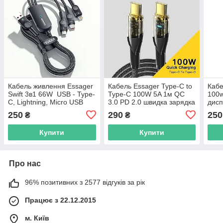
Кабель живлення Essager
Кабель Essager Type-C to
Кабе
Swift 3в1 66W USB - Type-
Type-C 100W 5A 1м QC
100w
C, Lightning, Micro USB
3.0 PD 2.0 швидка зарядка
дисп
для заряджання та
нейлонове обплетення
пров
250
290
250
₴
₴
передачі даних 120 см
чорний
заря
EXCMTL-XJ01
дан
Купити
Купити
Про нас
96% позитивних з 2577 відгуків за рік
Працює з 22.12.2015
м. Київ