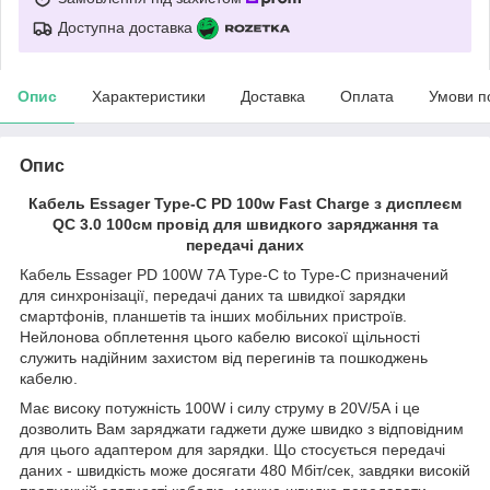
Доступна доставка
Опис
Характеристики
Доставка
Оплата
Умови п
Опис
Кабель Essager Type-C PD 100w Fast Charge з дисплеєм
QC 3.0 100см провід для швидкого заряджання та
передачі даних
Кабель Essager PD 100W 7A Type-C to Type-C призначений
для синхронізації, передачі даних та швидкої зарядки
смартфонів, планшетів та інших мобільних пристроїв.
Нейлонова обплетення цього кабелю високої щільності
служить надійним захистом від перегинів та пошкоджень
кабелю.
Має високу потужність 100W і силу струму в 20V/5А і це
дозволить Вам заряджати гаджети дуже швидко з відповідним
для цього адаптером для зарядки. Що стосується передачі
даних - швидкість може досягати 480 Мбіт/сек, завдяки високій