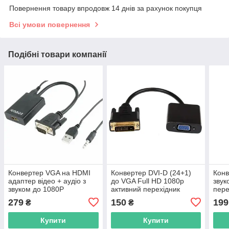
Повернення товару впродовж 14 днів за рахунок покупця
Всі умови повернення
Подібні товари компанії
Конвертер VGA на HDMI
Конвертер DVI-D (24+1)
Конв
адаптер відео + аудіо з
до VGA Full HD 1080p
звук
звуком до 1080P
активний перехідник
пере
перетворювач
перетворювач адаптер
від
279
150
199
₴
₴
для підключення монітора
від відеокарти
Купити
Купити