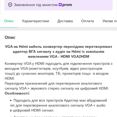
Замовлення під захистом
Опис
Характеристики
Доставка
Оплата
Умови п
Опис
VGA на Hdmi кабель конвертер перехідник перетворювач
адаптер ВГА сигналу з аудіо на Hdmi із зовнішнім
живленням VGA - HDMI VGA2HDM
Конвертер VGA у HDMI підходить для підключення пристроїв з
виходом VGA (комп'ютерів, ноутбуків, відео реєстраторів
тощо) до сучасних моніторів, ТБ, проекторів тощо. із входом
HDMI.
Перехідник призначений для перетворення аналогового
сигналу VGA + звукового стерео сигналу на цифровий HDMI.
Особливості:
Підходить для всіх пристроїв Адаптер має вбудований
чіп для перетворення аналогового сигналу VGA + audio
в цифровий HDMI сигнал.