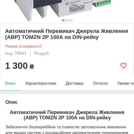
Автоматичний Перемикач Джерела Живлення
(АВР) TOMZN 2P 100А на DIN-рейку
Немає в наявності
Код: 78661
Роздріб
1 300
₴
Опис
Характеристики
Доставка
Оплата
Умови п
Опис
Автоматичний Перемикач Джерела Живлення
(АВР) TOMZN 2P 100А на DIN-рейку
Забезпечте безперебійне та повністю автоматичне живлення
для ваших систем з інноваційним автоматичним перемикачем