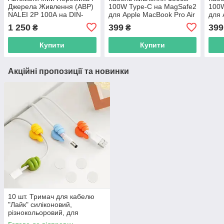
Джерела Живлення (АВР)
100W Type-C на MagSafe2
100W
NALEI 2P 100А на DIN-
для Apple MacBook Pro Air
для 
рейку
а1398 a1466
а139
1 250
399
399
₴
₴
Купити
Купити
Акційні пропозиції та новинки
10 шт. Тримач для кабелю
"Лайк" силіконовий,
різнокольоровий, для
організації проводів