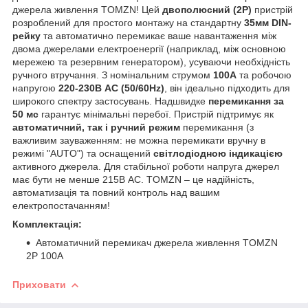
джерела живлення TOMZN! Цей
двополюсний (2P)
пристрій
розроблений для простого монтажу на стандартну
35мм DIN-
рейку
та автоматично перемикає ваше навантаження між
двома джерелами електроенергії (наприклад, між основною
мережею та резервним генератором), усуваючи необхідність
ручного втручання. З номінальним струмом
100А
та робочою
напругою
220-230В AC (50/60Hz)
, він ідеально підходить для
широкого спектру застосувань. Надшвидке
перемикання за
50 мс
гарантує мінімальні перебої. Пристрій підтримує як
автоматичний, так і ручний режим
перемикання (з
важливим зауваженням: не можна перемикати вручну в
режимі "AUTO") та оснащений
світлодіодною індикацією
активного джерела. Для стабільної роботи напруга джерел
має бути не менше 215В AC. TOMZN – це надійність,
автоматизація та повний контроль над вашим
електропостачанням!
Комплектація:
Автоматичний перемикач джерела живлення TOMZN
2P 100А
Приховати