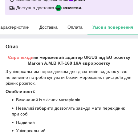
Доступна доставка
арактеристики
Доставка
Оплата
Умови повернення
Опис
Європехідн
ик мережевий адаптер UK/US під EU розетку
Marken A.M.B KT-168 16А євророзетку
З універсальним перехідником для двох типів виделок у вас
не виникне потреби купувати безліч мережевих пристроїв для
різних розеток.
Особливості:
Виконаний із якісних матеріалів
Невеликі габарити дозволять завжди мати перехідник
при собі
Надійний
Універсальний