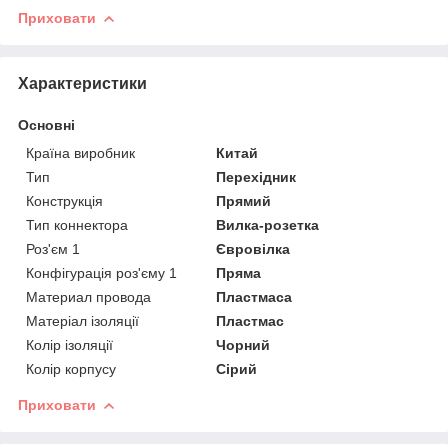
Приховати
Характеристики
Основні
Країна виробник
Китай
Тип
Перехідник
Конструкція
Прямий
Тип коннектора
Вилка-розетка
Роз'єм 1
Євровілка
Конфігурація роз'єму 1
Пряма
Материал провода
Пластмаса
Матеріал ізоляції
Пластмас
Колір ізоляції
Чорний
Колір корпусу
Сірий
Приховати