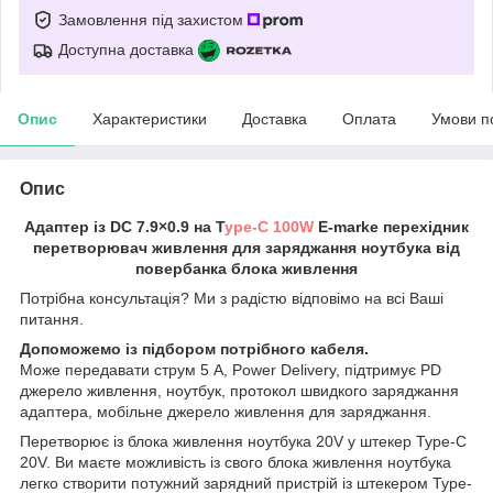
Замовлення під захистом
Доступна доставка
Опис
Характеристики
Доставка
Оплата
Умови п
Опис
Адаптер із DC 7.9×0.9 на T
ype-C 100W
E-marke перехідник
перетворювач живлення для заряджання ноутбука від
повербанка блока живлення
Потрібна консультація? Ми з радістю відповімо на всі Ваші
питання.
Допоможемо із підбором потрібного кабеля.
Може передавати струм 5 А, Power Delivery, підтримує PD
джерело живлення, ноутбук, протокол швидкого заряджання
адаптера, мобільне джерело живлення для заряджання.
Перетворює із блока живлення ноутбука 20V у штекер Type-C
20V. Ви маєте можливість із свого блока живлення ноутбука
легко створити потужний зарядний пристрій із штекером Type-