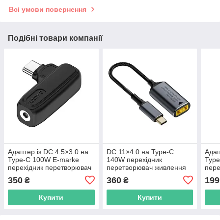
Всі умови повернення
Подібні товари компанії
Адаптер із DC 4.5×3.0 на
DC 11×4.0 на Type-C
Адап
Type-C 100W E-marke
140W перехідник
Type
перехідник перетворювач
перетворювач живлення
пере
живлення для заряджання
для заряджання ноутбука
живл
350
360
199
₴
₴
ноутбука від повербанка
від повербанка блока
ноут
блока живлен
живлення
блок
Купити
Купити