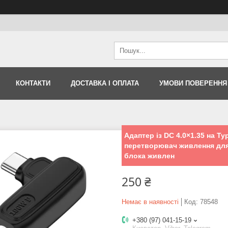
КОНТАКТИ
ДОСТАВКА І ОПЛАТА
УМОВИ ПОВЕРЕННЯ
Адаптер із DC 4.0×1.35 на T
перетворювач живлення для
блока живлен
250 ₴
Немає в наявності
Код:
78548
+380 (97) 041-15-19