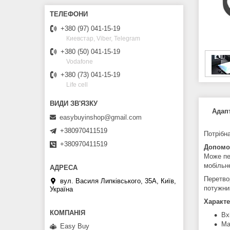
+380 (97) 041-15-19
Киевстар, Viber, Telegram
+380 (50) 041-15-19
Vodafone
+380 (73) 041-15-19
Life cell
Адапт
easybuyinshop@gmail.com
+380970411519
Потрібна
+380970411519
Допомож
Може пе
мобільн
Перетво
вул. Василя Липківського, 35А, Київ,
потужни
Україна
Характе
Вх
Ма
Easy Buy