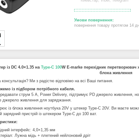
Киевстар, Viber, Telegram
повернення товару протягом 14 д
ер із DC 4.0×1.35 на
Type-C 100
W E-marke перехідник перетворювач 
блока живлення
 консультація? Ми з радістю відповімо на всі Ваші питання.
емо із підбором потрібного кабеля.
редавати струм 5 А, Power Delivery, підтримує PD джерело живлення, н
е джерело живлення для заряджання.
рює із блока живлення ноутбука 20V у штекер Type-C 20V. Ви маєте можл
й зарядний пристрій із штекером Type-C до 100 ват.
ристики:
ідний інтерфейс: 4,0×1,35 мм
теріал: Лужна мідь + плетений нейлоновий дріт