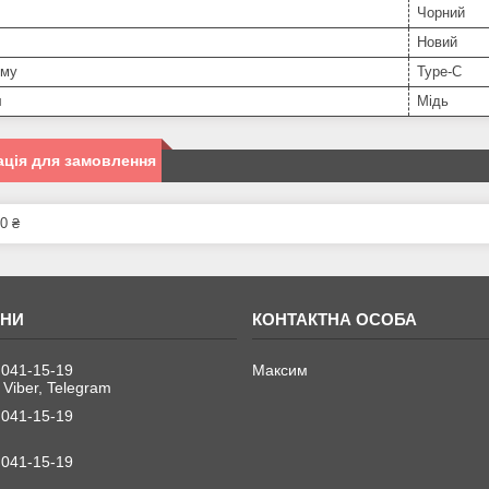
Чорний
Новий
єму
Type-C
л
Мідь
ція для замовлення
0 ₴
 041-15-19
Максим
 Viber, Telegram
 041-15-19
 041-15-19