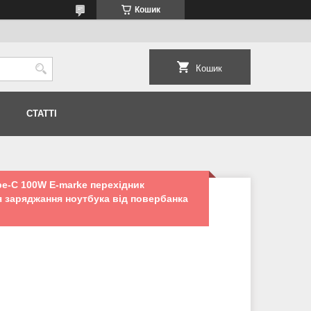
Кошик
Кошик
СТАТТІ
ype-C 100W E-marke перехідник
 заряджання ноутбука від повербанка