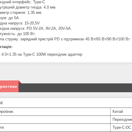
хідний інтерфейс: Type-C
утрішній діаметр гнізда: 4,0 мм.
аметр стержня: 1,35 мм.
рум: до 5A.
ідна напруга: 15-20,5V
хідна напруга: PD 5V-2A, 9V-2A, 20V-5A.
тужність: до 100 Вт.
ла струму: зарядний пристрій PD з підтримкою 45 Вт/65 Вт/90 Вт/100 Вт
тація:
 4.0×1.35 на Type-C 100W перехідник адаптер
еристики
ні
иробник
Китай
Перехідни
ля
Type-C-DC