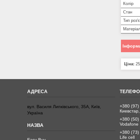
Колір
Стан
Тип роз'
Матеріа
Інформа
Ціна:
25
+380 (97)
вул. Василя Липківського, 35А, Київ,
Киевстар,
Україна
+380 (50)
Vodafone
+380 (73)
Life cell
Easy Buy