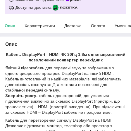
Доступна доставка
Опис
Характеристики
Доставка
Оплата
Умови п
Опис
Кабель DisplayPort - HDMI 4K 30Гц 1.8м однонаправлений
позолочений конвертер перехідник
Якісний відеокабель для передачі звуку та зображення з
одного цифрового пристрою DisplayPort на інший HDMI.
Кабель виготовлений із надійних матеріалів, які забезпечать
довговічність експлуатації, а контакти позолочені для
стабільної передачі сигналу.
Зверніть увагу:
кабель односторонній, допускається
підключення виключно за схемою DisplayPort (пристрій, що
транслюється) – HDMI (пристрій виведення). При підключенні
за схемою HDMI – DisplayPort кабель не працюватиме.
Кабель для перетворення сигналу DisplayPort на HDMI.
Дозволяє підключити монітор, телевізор або проектор з