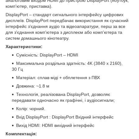
аналоговим входом HDMI до пристрою DisplayPort (ноутбук,
комп'ютер, приставка).
DisplayPort – стандарт сигнального інтерфейсу цифрових
дисплеїв. DisplayPort передбачає використання як сучасний
інтерфейс з'єднання аудіо та відеоапаратури, перш за все
для з'єднання комп'ютера з дисплеєм або комп'ютера та
систем домашнього кінотеатру.
Характеристики:
Сумісність: DisplayPort – HDMI
Максимальна роздільна здатність: 4K (3840 x 2160),
30 Гц
Матеріал: сплав міді + обплетення з ПВХ
Довжина: ~1.8 м
Технологія, реалізована DisplayPort, дозволяє
передавати одночасно як графічні, і аудіосигнали;
Колір: чорний.
Вхід DisplayPort : DisplayPort Вхідний інтерфейс
Вихід HDMI: HDMI вихідний інтерфейс
Комплектація: