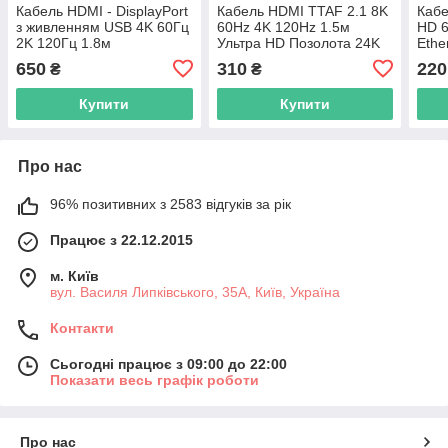
Кабель HDMI - DisplayPort
Кабель HDMI TTAF 2.1 8K
Кабе
з живленням USB 4K 60Гц
60Hz 4K 120Hz 1.5м
HD 6
2K 120Гц 1.8м
Ультра HD Позолота 24K
Ethe
однонаправлений
Для PS5 Xbox Smart TV
PS4,
650
310
220
₴
₴
позолочений конвертер
eARC VRR
перехідник
Купити
Купити
Про нас
96% позитивних з 2583 відгуків за рік
Працює з 22.12.2015
м. Київ
вул. Василя Липківського, 35А, Київ, Україна
Контакти
Сьогодні працює з 09:00 до 22:00
Показати весь графік роботи
Про нас