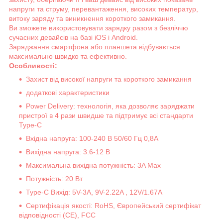
напруги та струму, перевантаження, високих температур,
витоку заряду та виникнення короткого замикання.
Ви зможете використовувати зарядку разом з безліччю
сучасних девайсів на базі iOS і Android.
Заряджання смартфона або планшета відбувається
максимально швидко та ефективно.
Особливості:
Захист від високої напруги та короткого замикання
додаткові характеристики
Power Delivery
: технологія, яка дозволяє заряджати
пристрої в 4 рази швидше та підтримує всі стандарти
Type-C
Вхідна напруга: 100-240 В 50/60 Гц 0,8А
Вихідна напруга: 3.6-12 В
Максимальна вихідна потужність: 3A Max
Потужність: 20 Вт
Type-C Вихід:
5V-3A, 9V-2.22A , 12V/1.67A
Сертифікація якості: RoHS, Європейський сертифікат
відповідності (CE), FCC