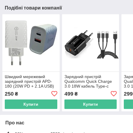
Подібні товари компанії
Швидкий мережевий
Зарядний пристрій
Заря
зарядний пристрій APD-
Qualcomm Quick Charge
Qual
180 (20W PD + 2.1A USB)
3.0 18W кабель Type-c
3.0 
microUSB lightning
micr
250
499
299
₴
₴
Купити
Купити
Про нас