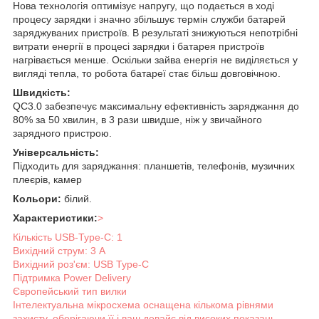
Нова технологія оптимізує напругу, що подається в ході
процесу зарядки і значно збільшує термін служби батарей
заряджуваних пристроїв. В результаті знижуються непотрібні
витрати енергії в процесі зарядки і батарея пристроїв
нагрівається менше. Оскільки зайва енергія не виділяється у
вигляді тепла, то робота батареї стає більш довговічною.
Швидкість:
QC3.0 забезпечує максимальну ефективність заряджання до
80% за 50 хвилин, в 3 рази швидше, ніж у звичайного
зарядного пристрою.
Універсальність:
Підходить для заряджання: планшетів, телефонів, музичних
плеєрів, камер
Кольори:
білий.
Характеристики:
>
Кількість USB-Type-C: 1
Вихідний струм: 3 A
Вихідний роз'єм: USB Type-C
Підтримка Power Delivery
Європейський тип вилки
Інтелектуальна мікросхема оснащена кількома рівнями
захисту, оберігаючи її і ваш девайс від високих показань