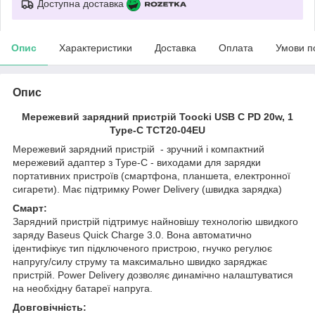
Доступна доставка
Опис
Характеристики
Доставка
Оплата
Умови п
Опис
Мережевий зарядний пристрій Toocki USB C PD 20w, 1
Type-C TCT20-04EU
Мережевий зарядний пристрій - зручний і компактний
мережевий адаптер з Type-C - виходами для зарядки
портативних пристроїв (смартфона, планшета, електронної
сигарети). Має підтримку
Power Delivery
(швидка зарядка)
Смарт:
Зарядний пристрій підтримує найновішу технологію швидкого
заряду Baseus Quick Charge 3.0. Вона автоматично
ідентифікує тип підключеного пристрою, гнучко регулює
напругу/силу струму та максимально швидко заряджає
пристрій.
Power Delivery
дозволяє динамічно налаштуватися
на необхідну батареї напруга.
Довговічність: