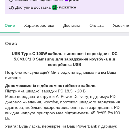
Доступна доставка
Опис
Характеристики
Доставка
Оплата
Умови п
Опис
USB Type-C 100W кабель живлення і перехідник DC
5.0×3.0*1.0 Samsung для заряджання ноутбука від
повербанка USB
Потрібна консультація? Ми з радістю відповімо на всі Ваші
питання.
Допоможемо із підбором потрібного кабеля.
Підтримка швидкої зарядки PD 18,5 ~ 20 В
Може передавати струм 5 А, Power Delivery, підтримує PD
джерело живлення, ноутбук, протокол швидкого заряджання
адаптера, мобільне джерело живлення для заряджання. PD
вихідна напруга пристрою має підтримувати 45 Вт/65 Вт/100
Вт.
Увага:
Будь ласка, перевірте чи Ваш PowerBank підтримує