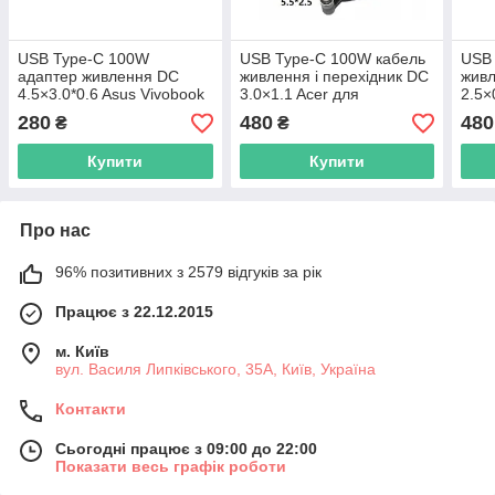
USB Type-C 100W
USB Type-C 100W кабель
USB 
адаптер живлення DC
живлення і перехідник DC
живл
4.5×3.0*0.6 Asus Vivobook
3.0×1.1 Acer для
2.5×
14 15 16 для заряджання
заряджання ноутбука від
заря
280
480
480
₴
₴
ноутбука від повербанка
повербанка USB
пов
USB або зарядки PD
Купити
Купити
Про нас
96% позитивних з 2579 відгуків за рік
Працює з 22.12.2015
м. Київ
вул. Василя Липківського, 35А, Київ, Україна
Контакти
Сьогодні працює з 09:00 до 22:00
Показати весь графік роботи