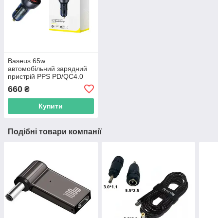
Baseus 65w
автомобільний зарядний
пристрій PPS PD/QC4.0
USB-C/USB-A Particular з
660
₴
швидкою зарядкою для
ноутбука CCKX-C0G
Купити
Подібні товари компанії