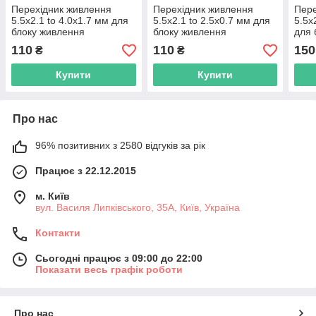
Перехідник живлення
Перехідник живлення
Пере
5.5x2.1 to 4.0x1.7 мм для
5.5x2.1 to 2.5x0.7 мм для
5.5x
блоку живлення
блоку живлення
для 
110
110
150
₴
₴
Купити
Купити
Про нас
96% позитивних з 2580 відгуків за рік
Працює з 22.12.2015
м. Київ
вул. Василя Липківського, 35А, Київ, Україна
Контакти
Сьогодні працює з 09:00 до 22:00
Показати весь графік роботи
Про нас