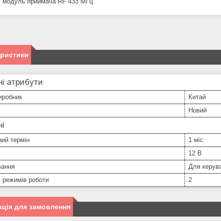
х модуль приймача RF 433 МГц
еристики
і атрибути
иробник
Китай
Новий
ні
ний термін
1 міс
12 В
вання
Для керув
ь режимів роботи
2
ція для замовлення