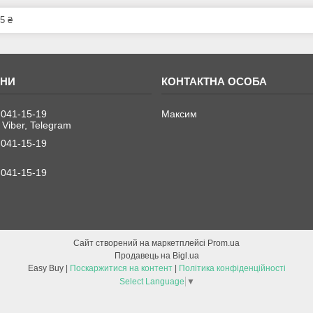
5 ₴
 041-15-19
Максим
 Viber, Telegram
 041-15-19
 041-15-19
Сайт створений на маркетплейсі
Prom.ua
Продавець на Bigl.ua
Easy Buy |
Поскаржитися на контент
|
Політика конфіденційності
Select Language
▼