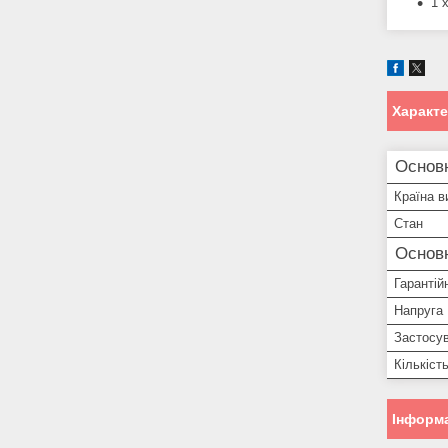
1 
Характ
Основн
Країна в
Стан
Основ
Гарантій
Напруга
Застосу
Кількіст
Інформа