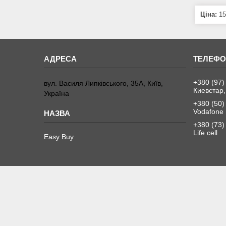
Ціна:
15
+380 (97)
вул. Василя Липківського, 35А, Київ,
Киевстар,
Україна
+380 (50)
Vodafone
+380 (73)
Life cell
Easy Buy