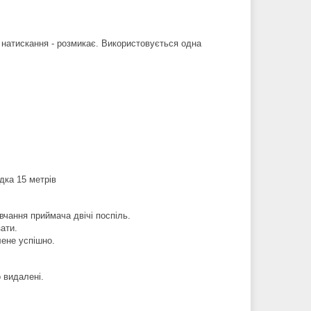
 натискання - розмикає. Використовується одна
дка 15 метрів
вчання приймача двічі поспіль.
зати.
лене успішно.
о видалені.