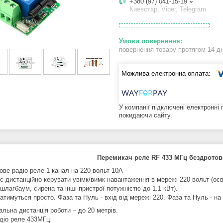
+380 (97) 041-15-19
Киевстар, Viber, Telegram
повернення товару протягом 14 д
У компанії підключені електронні
покидаючи сайту.
Перемикач реле RF 433 МГц бездротов
ове радіо реле 1 канал на 220 вольт 10А
є дистанційно керувати увімк/вимк навантаження в мережі 220 вольт (осв
шлагбаум, сирена та інші пристрої потужністю до 1.1 кВт).
тимуться просто. Фаза та Нуль - вхід від мережі 220. Фаза та Нуль - на
альна дистанція роботи – до 20 метрів.
діо реле 433МГц