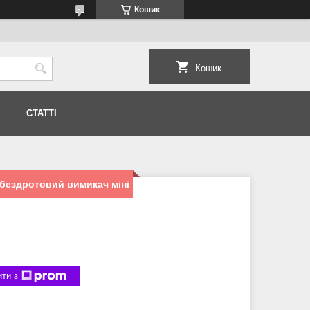
Кошик
Кошик
СТАТТІ
бездротовий вимикач міні
ти з