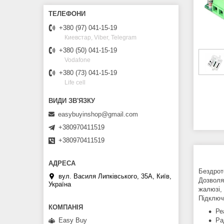
+380 (97) 041-15-19
Киевстар, Viber, Telegram
+380 (50) 041-15-19
Vodafone
+380 (73) 041-15-19
Life cell
easybuyinshop@gmail.com
+380970411519
+380970411519
Бездрот
вул. Василя Липківського, 35А, Київ,
Дозволя
Україна
жалюзі, 
Підключа
Ре
Ра
Easy Buy