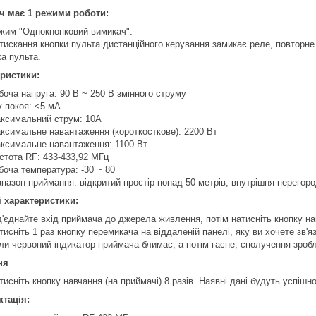
ч має 1 режими роботи:
жим "Однокнопковий вимикач".
тискання кнопки пульта дистанційного керування замикає реле, повторне
ка пульта.
ристики:
боча напруга: 90 В ~ 250 В змінного струму
к покоя: <5 мА
ксимальний струм: 10А
ксимальне навантаження (короткосткове): 2200 Вт
ксимальне навантаження: 1100 Вт
стота RF: 433-433,92 МГц
боча температура: -30 ~ 80
апазон приймання: відкритий простір понад 50 метрів, внутрішня перегоро
і характеристики:
д'єднайте вхід приймача до джерела живлення, потім натисніть кнопку на
тисніть 1 раз кнопку перемикача на віддаленій панелі, яку ви хочете зв'я
ли червоний індикатор приймача блимає, а потім гасне, сполучення зроб
ня
тисніть кнопку навчання (на приймачі) 8 разів. Наявні дані будуть успішн
тація: