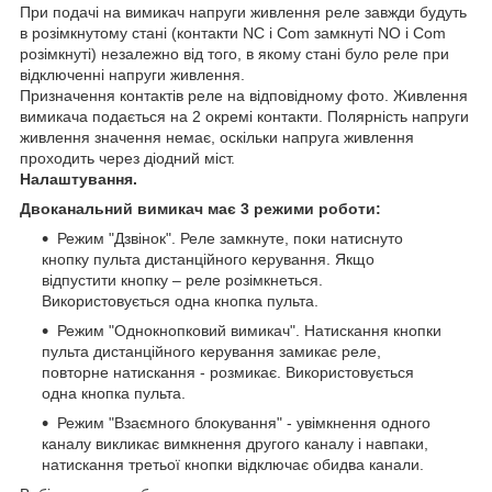
При подачі на вимикач напруги живлення реле завжди будуть
в розімкнутому стані (контакти NC і Com замкнуті NO і Com
розімкнуті) незалежно від того, в якому стані було реле при
відключенні напруги живлення.
Призначення контактів реле на відповідному фото. Живлення
вимикача подається на 2 окремі контакти. Полярність напруги
живлення значення немає, оскільки напруга живлення
проходить через діодний міст.
Налаштування.
Двоканальний вимикач має 3 режими роботи:
Режим "Дзвінок". Реле замкнуте, поки натиснуто
кнопку пульта дистанційного керування. Якщо
відпустити кнопку – реле розімкнеться.
Використовується одна кнопка пульта.
Режим "Однокнопковий вимикач". Натискання кнопки
пульта дистанційного керування замикає реле,
повторне натискання - розмикає. Використовується
одна кнопка пульта.
Режим "Взаємного блокування" - увімкнення одного
каналу викликає вимкнення другого каналу і навпаки,
натискання третьої кнопки відключає обидва канали.