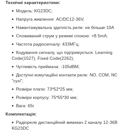
Технічні характеристики:
Модель: KG23DC;
Напруга живлення: AC/DC12-36V;
Навантажувальна здатність реле: не більше 10А
Споживаний струм у режимі спокою: <8.5mA;
Частота радіосигналу: 433МГц;
Кодування сигналу, що підтримується: Learning
Code(1527), Fixed Code(2262);
Чутливість приймача: -105dBM;
Доступні комутаційні контакти реле: NO, COM, NC
"сухі";
Розміри плати: 73*52*25 мм;
Розміри корпусу: 75*55*30 мм;
Вага: 65г.
Комплектація:
Радіореле дистанційний вимикач 2 каналу 12-36В
KG23DC