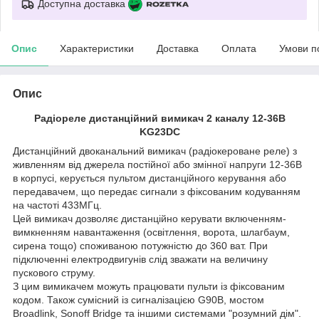
Доступна доставка
Опис
Характеристики
Доставка
Оплата
Умови п
Опис
Радіореле дистанційний вимикач 2 каналу 12-36В
KG23DC
Дистанційний двоканальний вимикач (радіокероване реле) з
живленням від джерела постійної або змінної напруги 12-36В
в корпусі, керується пультом дистанційного керування або
передавачем, що передає сигнали з фіксованим кодуванням
на частоті 433МГц.
Цей вимикач дозволяє дистанційно керувати включенням-
вимкненням навантаження (освітлення, ворота, шлагбаум,
сирена тощо) споживаною потужністю до 360 ват. При
підключенні електродвигунів слід зважати на величину
пускового струму.
З цим вимикачем можуть працювати пульти із фіксованим
кодом. Також сумісний із сигналізацією G90B, мостом
Broadlink, Sonoff Bridge та іншими системами "розумний дім".