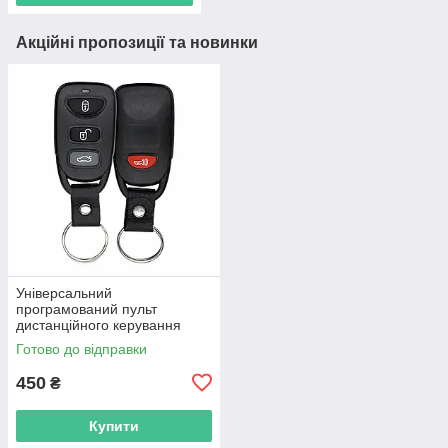
Акційні пропозиції та новинки
Універсальний
програмований пульт
дистанційного керування
стиль Hyundai Kia для воріт
Готово до відправки
шлагбауму 433MHz клонатор
Came Gant Nice нав
450
₴
Купити