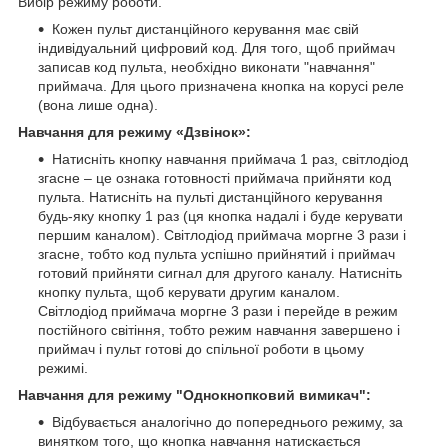
Вибір режиму роботи.
Кожен пульт дистанційного керування має свій
індивідуальний цифровий код. Для того, щоб приймач
записав код пульта, необхідно виконати "навчання"
приймача. Для цього призначена кнопка на корусі реле
(вона лише одна).
Навчання для режиму «Дзвінок»:
Натисніть кнопку навчання приймача 1 раз, світлодіод
згасне – це ознака готовності приймача прийняти код
пульта. Натисніть на пульті дистанційного керування
будь-яку кнопку 1 раз (ця кнопка надалі і буде керувати
першим каналом). Світлодіод приймача моргне 3 рази і
згасне, тобто код пульта успішно прийнятий і приймач
готовий прийняти сигнал для другого каналу. Натисніть
кнопку пульта, щоб керувати другим каналом.
Світлодіод приймача моргне 3 рази і перейде в режим
постійного світіння, тобто режим навчання завершено і
приймач і пульт готові до спільної роботи в цьому
режимі.
Навчання для режиму "Однокнопковий вимикач":
Відбувається аналогічно до попереднього режиму, за
винятком того, що кнопка навчання натискається