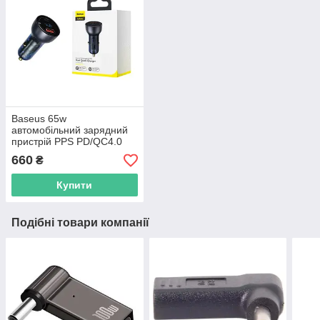
Baseus 65w
автомобільний зарядний
пристрій PPS PD/QC4.0
USB-C/USB-A Particular з
660
₴
швидкою зарядкою для
ноутбука CCKX-C0G
Купити
Подібні товари компанії