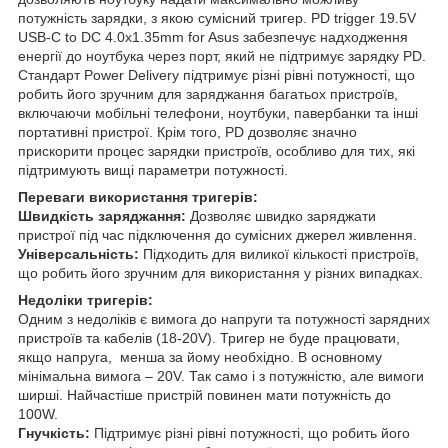
потужність зарядки, з якою сумісний тригер. PD trigger 19.5V
USB-C to DC 4.0x1.35mm for Asus забезпечує надходження
енергії до ноутбука через порт, який не підтримує зарядку PD.
Стандарт Power Delivery підтримує різні рівні потужності, що
робить його зручним для заряджання багатьох пристроїв,
включаючи мобільні телефони, ноутбуки, павербанки та інші
портативні пристрої. Крім того, PD дозволяє значно
прискорити процес зарядки пристроїв, особливо для тих, які
підтримують вищі параметри потужності.
Переваги використання тригерів:
Швидкість заряджання:
Дозволяє швидко заряджати
пристрої під час підключення до сумісних джерел живлення.
Універсальність:
Підходить для виликої кількості пристроїв,
що робить його зручним для використання у різних випадках.
Недоліки тригерів:
Одним з недоліків є вимога до напруги та потужності зарядних
пристроїв та кабелів (18-20V). Тригер не буде працювати,
якщо напруга, менша за йому необхідно. В основному
мінімальна вимога – 20V. Так само і з потужністю, але вимоги
ширші. Найчастіше пристрій повинен мати потужність до
100W.
Гнучкість:
Підтримує різні рівні потужності, що робить його