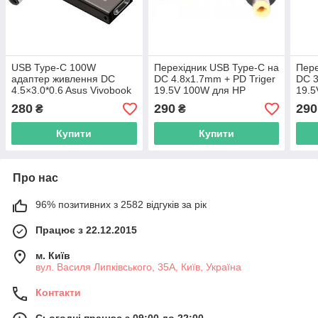
USB Type-C 100W
Перехідник USB Type-C на
Пере
адаптер живлення DC
DC 4.8x1.7mm + PD Triger
DC 3
4.5×3.0*0.6 Asus Vivobook
19.5V 100W для HP
19.5
14 15 16 для заряджання
зарядки ноутбука від
Aspi
280
290
290
₴
₴
ноутбука від повербанка
повербанка
від 
USB або зарядки PD
Купити
Купити
Про нас
96% позитивних з 2582 відгуків за рік
Працює з 22.12.2015
м. Київ
вул. Василя Липківського, 35А, Київ, Україна
Контакти