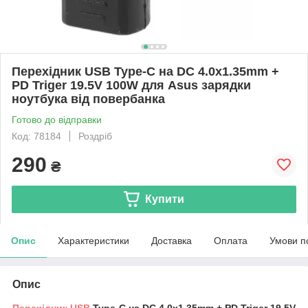
Перехідник USB Type-C на DC 4.0x1.35mm +
PD Triger 19.5V 100W для Asus зарядки
ноутбука від повербанка
Готово до відправки
Код: 78184
Роздріб
290
₴
Купити
Опис
Характеристики
Доставка
Оплата
Умови п
Опис
Перехідник
USB
Type-C на DC 4.0x1.35mm + PD Triger 19.5V