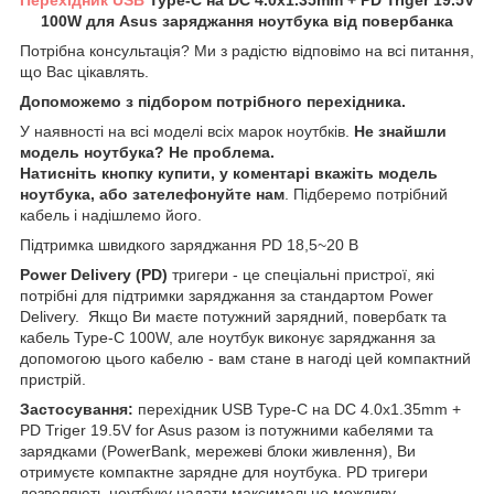
100W для Asus заряджання ноутбука від повербанка
Потрібна консультація? Ми з радістю відповімо на всі питання,
що Вас цікавлять.
Допоможемо з підбором потрібного перехідника.
У наявності на всі моделі всіх марок ноутбків.
Не знайшли
модель ноутбука? Не проблема.
Натисніть кнопку купити, у коментарі вкажіть модель
ноутбука, або зателефонуйте нам
. Підберемо потрібний
кабель і надішлемо його.
Підтримка швидкого заряджання PD 18,5~20 В
Power Delivery (PD)
тригери - це спеціальні пристрої, які
потрібні для підтримки заряджання за стандартом Power
Delivery. Якщо Ви маєте потужний зарядний, повербатк та
кабель Type-C 100W, але ноутбук виконує заряджання за
допомогою цього кабелю - вам стане в нагоді цей компактний
пристрій.
Застосування:
перехідник USB Type-C на DC 4.0x1.35mm +
PD Triger 19.5V for Asus разом із потужними кабелями та
зарядками (PowerBank, мережеві блоки живлення), Ви
отримуєте компактне зарядне для ноутбука. PD тригери
дозволяють ноутбуку надати максимально можливу