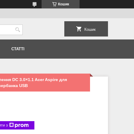
Кошик
Кошик
СТАТТІ
ння DC 3.0×1.1 Acer Aspire для
вербанка USB
ти з