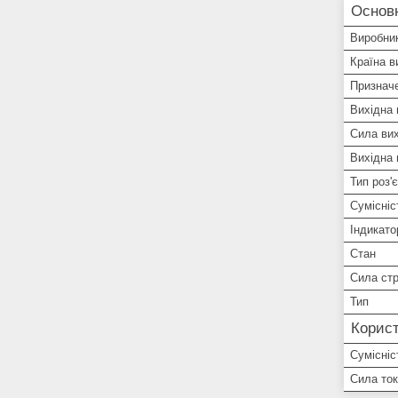
Основ
Виробни
Країна в
Признач
Вихідна 
Сила вих
Вихідна 
Тип роз'
Сумісніс
Індикато
Стан
Сила ст
Тип
Корист
Сумісніс
Сила то