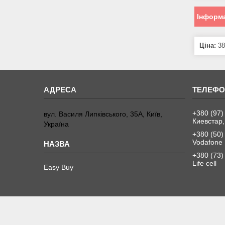
Інформа
Ціна:
38
+380 (97)
вул. Василя Липківського, 35А, Київ,
Киевстар,
Україна
+380 (50)
Vodafone
+380 (73)
Life cell
Easy Buy