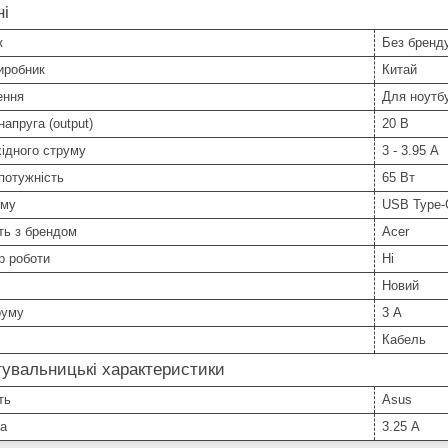
ні
к
Без бренд
иробник
Китай
ення
Для ноутб
напруга (output)
20 В
ідного струму
3 - 3.95 А
потужність
65 Вт
єму
USB Type-
ть з брендом
Acer
р роботи
Ні
Новий
руму
3 А
Кабель
увальницькі характеристики
ть
Asus
ка
3.25 А