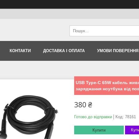
КОНТАКТИ
ДОСТАВКА І ОПЛАТА
УМОВИ ПОВЕРЕННЯ
USB Type-C 65W кабель живле
заряджання ноутбука від по
380 ₴
Готово до відправки
Код:
78161
Купи
Купити