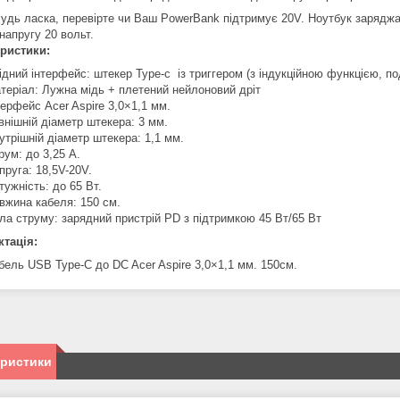
удь ласка, перевірте чи Ваш PowerBank підтримує 20V. Ноутбук заряджа
напругу 20 вольт.
ристики:
ідний інтерфейс: штекер Type-c із триггером (з індукційною функцією, по
теріал: Лужна мідь + плетений нейлоновий дріт
терфейс Acer Aspire 3,0×1,1 мм.
внішній діаметр штекера: 3 мм.
утрішній діаметр штекера: 1,1 мм.
рум: до 3,25 A.
пруга: 18,5V-20V.
тужність: до 65 Вт.
вжина кабеля: 150 см.
ла струму: зарядний пристрій PD з підтримкою 45 Вт/65 Вт
тація:
бель USB Type-C до DC Acer Aspire 3,0×1,1 мм. 150см.
еристики