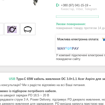
+380 (97) 041-15-19
Киевстар, Viber, Telegram
повернення товару протягом 14 д
У компанії підключені електронні
покидаючи сайту.
USB
Type-C 65W кабель живлення DC 3.0×1.1 Acer Aspire для 
 консультація? Ми з радістю відповімо на всі Ваші питання.
емо із підбором потрібного кабеля.
ка швидкої зарядки PD 18,5 ~ 20 В
редавати струм 3 А, Power Delivery, підтримує PD джерело живлення, н
е джерело живлення для заряджання. PD вихідна напруга пристрою має п