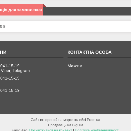
ція для замовлення
0 ₴
 041-15-19
Максим
 Viber, Telegram
 041-15-19
 041-15-19
Сайт створений на маркетплейсі
Prom.ua
Продавець на Bigl.ua
Easy Buy |
Поскаржитися на контент
|
Політика конфіденційності