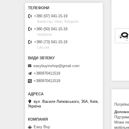
+380 (97) 041-15-19
Киевстар, Viber, Telegram
+380 (50) 041-15-19
Vodafone
+380 (73) 041-15-19
Life cell
easybuyinshop@gmail.com
+380970411519
+380970411519
вул. Василя Липківського, 35А, Київ,
Потрібна
Україна
Допомож
Підтрим
Може пе
Easy Buy
мобільн