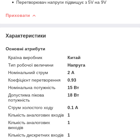
Перетворювач напруги підвищує з 5V на 9V
Приховати
Характеристики
Основні атрибути
Країна виробник
Китай
Тип робочої величини
Напруга
Номінальний струм
2 А
Коефіцієнт перетворення
0.93
Номінальна потужність
15 Вт
Допустима пікова
18 Вт
потужність
Струм холостого ходу
0.1 А
Кількість аналогових входів
1
Кількість аналогових
1
виходів
Кількість дискретних входів
1