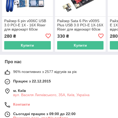
Райзер 6 pin v006C USB
Райзер Sata 6 Pin v009S
Райз
3.0 PCI-E 1X - 16X Riser
Plus USB 3.0 PCI-E 1X-16X
E 1X
для відеокарт 60см
Riser для відеокарт 60см
віде
adapter PCI express плата
плата розширення
моле
280
330
280
₴
₴
розширення прямої
майнінг
470 
Купити
Купити
Про нас
96% позитивних з 2577 відгуків за рік
Працює з 22.12.2015
м. Київ
вул. Василя Липківського, 35А, Київ, Україна
Контакти
Сьогодні працює з 09:00 до 22:00
Показати весь графік роботи