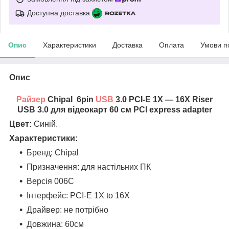
Доступна доставка
Опис
Характеристики
Доставка
Оплата
Умови п
Опис
Райзер
Chipal 6pin
USB
3.0 PCI-E 1X — 16X Riser
USB 3.0 для відеокарт 60 см PCI express adapter
Цвет:
Синій.
Характеристики:
Бренд: Chipal
Призначення: для настільних ПК
Версія 006C
Інтерфейс: PCI-E 1X to 16X
Драйвер: не потрібно
Довжина: 60см