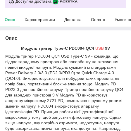
Доступна доставка
Опис
Характеристики
Доставка
Оплата
Умови п
Опис
Модуль тригер Type-C PDC004 QC4
USB
9V
Модуль тригер PDC004 QC4 USB Type-C 9V - команда, що
віддає зарядному пристрою або павербанку на включення
певної вихідної напруги. Модуль сумісний із стандартами
Power Delivery 2.0/3.0 (PD2.0/PD3.0) та Quick Charge 4.0
(QC4.0). Використовується для побудови таких проектів, як
повір банк, портативний блок живлення тощо. Модуль PD
PD23.0 для постійного струму. Тригер постійного струму QC4
для зарядних пристроїв 9 V Модуль PD використовує
апаратну мікросхему 2721 PD, неможливо в ручному режимі
змінити напругу. PDC004 використовує апаратну
ідентифікацію PD. Принцип роботи цієї ідентифікаційної
мікросхеми у тому, щоб запустити фіксовану напругу. Однак,
якщо напруга, яку потрібно отримати, недоступна, напруга
буде використана нижча напруга, яка доступна. Наприклад: