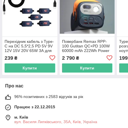
Перехідник кабель з Type-
Повербанк Remax RPP-
Type
C на DC 5,5*2,5 PD 5V 9V
100 Gutitan QC+PD 100W
розг
12V 15V 20V 65W 3А для
60000 mAh 222Wh Power
ноут
ноутбука роутера тригер
Bank ліхтарик USB Type-C
порт
239
2 790
199
₴
₴
від повербанку Power
для ноутбука
Bank
Купити
Купити
Про нас
96% позитивних з 2583 відгуків за рік
Працює з 22.12.2015
м. Київ
вул. Василя Липківського, 35А, Київ, Україна