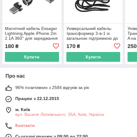
Магнітний кабель Essager
Універсальний кабель-
Унів
Lightning Apple iPhone 2m
трансформер 3-в-1 із
Тран
2.1A 360° для заряджання
загальною підтримкою до
A на
смартфона датакебель
100W (USB-A на Type-
Ligh
180
170
250
₴
₴
C/Micro USB/Lightning)
Купити
Купити
Про нас
96% позитивних з 2584 відгуків за рік
Працює з 22.12.2015
м. Київ
вул. Василя Липківського, 35А, Київ, Україна
Контакти
Сьогодні працює з 09:00 до 22:00