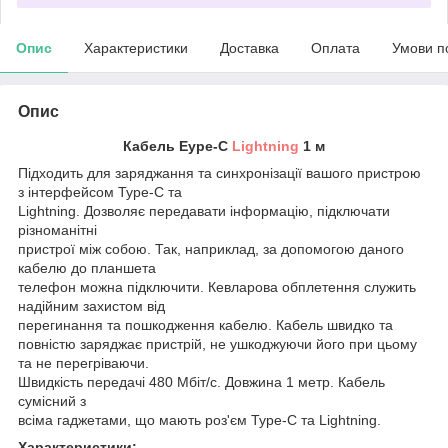
Опис
Характеристики
Доставка
Оплата
Умови п
Опис
Кабель Еype-С
Lightning
1 м
Підходить для заряджання та синхронізації вашого пристрою
з інтерфейсом Type-C та
Lightning. Дозволяє передавати інформацію, підключати
різноманітні
пристрої між собою. Так, наприклад, за допомогою даного
кабелю до планшета
телефон можна підключити. Кевларова обплетення служить
надійним захистом від
перегинання та пошкодження кабелю. Кабель швидко та
повністю заряджає пристрій, не ушкоджуючи його при цьому
та не перегріваючи.
Швидкість передачі 480 Мбіт/с. Довжина 1 метр. Кабель
сумісний з
всіма гаджетами, що мають роз'єм Type-C та Lightning.
Характеристики: