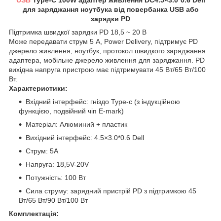
для заряджання ноутбука від повербанка USB або
зарядки PD
Підтримка швидкої зарядки PD 18,5 ~ 20 В
Може передавати струм 5 А, Power Delivery, підтримує PD
джерело живлення, ноутбук, протокол швидкого заряджання
адаптера, мобільне джерело живлення для заряджання. PD
вихідна напруга пристрою має підтримувати 45 Вт/65 Вт/100
Вт.
Характеристики:
Вхідний інтерфейс: гніздо Type-c (з індукційною
функцією, подвійний чіп E-mark)
Матеріал: Алюминий + пластик
Вихідний інтерфейс: 4.5×3.0*0.6 Dell
Струм: 5A
Напруга: 18,5V-20V
Потужність: 100 Вт
Сила струму: зарядний пристрій PD з підтримкою 45
Вт/65 Вт/90 Вт/100 Вт
Комплектація: