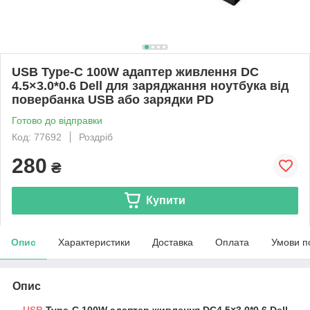
USB Type-C 100W адаптер живлення DC
4.5×3.0*0.6 Dell для заряджання ноутбука від
повербанка USB або зарядки PD
Готово до відправки
Код: 77692
Роздріб
280
₴
Купити
Опис
Характеристики
Доставка
Оплата
Умови п
Опис
USB
Type-C 100W адаптер живлення DC4.5×3.0*0.6 Dell