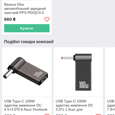
Baseus 65w
автомобільний зарядний
пристрій PPS PD/QC4.0
USB-C/USB-A Particular з
660
₴
швидкою зарядкою для
ноутбука CCKX-C0G
Купити
Подібні товари компанії
USB Type-C 100W
USB Type-C 100W
USB
адаптер живлення DC
адаптер живлення DC
адап
4.5×3.0*0.6 Asus Vivobook
3.0*1.1 Acer для
7.9×
14 15 16 для заряджання
заряджання ноутбука від
заря