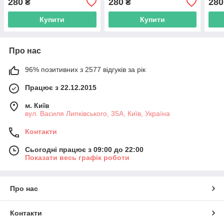
280
280
280
₴
₴
ноутбука від повербанка
повербанка USB або
пове
USB або зарядки PD
зарядки PD
заря
Купити
Купити
Про нас
96% позитивних з 2577 відгуків за рік
Працює з 22.12.2015
м. Київ
вул. Василя Липківського, 35А, Київ, Україна
Контакти
Сьогодні працює з 09:00 до 22:00
Показати весь графік роботи
Про нас
Контакти