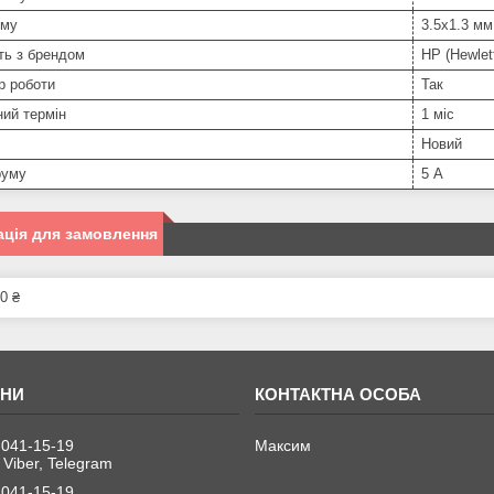
єму
3.5х1.3 мм
ть з брендом
HP (Hewlet
р роботи
Так
ний термін
1 міс
Новий
руму
5 А
ція для замовлення
0 ₴
 041-15-19
Максим
 Viber, Telegram
 041-15-19