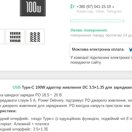
+380 (97) 041-15-19
Киевстар, Viber, Telegram
повернення товару протягом 14 д
У компанії підключені електронні
покидаючи сайту.
USB
Type-C 100W адаптер живлення DC 3.5×1.35 для заряджан
ка швидкої зарядки PD 18,5 ~ 20 В
редавати струм 5 А, Power Delivery, підтримує PD джерело живлення, н
е джерело живлення для заряджання. PD вихідна напруга пристрою має п
ристики:
ідний інтерфейс: гніздо Type-c (з індукційною функцією, подвійний чіп E-
теріал: Алюміній + платиск
хідний інтерфейс: 3.5×1.35