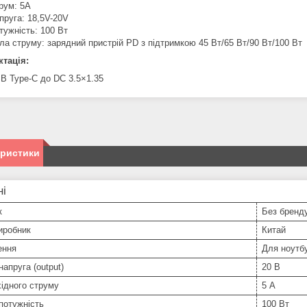
рум: 5A
пруга: 18,5V-20V
тужність: 100 Вт
ла струму: зарядний пристрій PD з підтримкою 45 Вт/65 Вт/90 Вт/100 Вт
тація:
B Type-C до DC 3.5×1.35
еристики
ні
к
Без бренд
иробник
Китай
ення
Для ноутб
напруга (output)
20 В
ідного струму
5 А
потужність
100 Вт