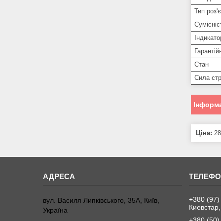
Тип роз'
Сумісніс
Індикато
Гарантій
Стан
Сила ст
Інформа
Ціна:
28
+380 (97)
вул. Василя Липківського, 35А, Київ,
Киевстар,
Україна
+380 (50)