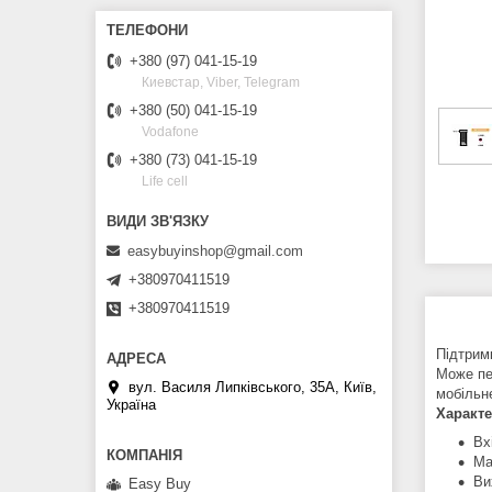
+380 (97) 041-15-19
Киевстар, Viber, Telegram
+380 (50) 041-15-19
Vodafone
+380 (73) 041-15-19
Life cell
easybuyinshop@gmail.com
+380970411519
+380970411519
Підтрим
Може пе
вул. Василя Липківського, 35А, Київ,
мобільн
Україна
Характе
Вх
Ма
Ви
Easy Buy