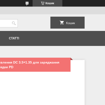
Кошик
Кошик
СТАТТІ
влення DC 3.5×1.35 для заряджання
рядки PD