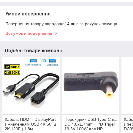
Умови повернення
Повернення товару впродовж 14 днів за рахунок покупця
Всі умови повернення
Подібні товари компанії
Кабель HDMI - DisplayPort
Перехідник USB Type-C на
Кабе
з живленням USB 4K 60Гц
DC 4.8x1.7mm + PD Triger
з пе
2K 120Гц 1.8м
19.5V 100W для HP
DC9V