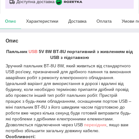
Доступна доставка
Опис
Характеристики
Доставка
Оплата
Умови п
Опис
Паяльник
USB
5V 8W BT-8U портативний з живленням від
USB з підставкою
Зручний паяльник BT-8U 8W, який живиться від стандартного
USB роз'єму, призначений для дрібного паяння та виконання
аварійних робіт з ремонту електронного обладнання.
Ідеальний варіант для використання в дорозі і вдалині від
будинку, коли необхідно терміново припаяти дрібний провід
або провести інший тип робіт паяльних робіт. Пристрій
працює з будь-яким обладнанням, оснащеним портом USB –
міні паяльник BT-8U з його швидким часом підготовкою до
роботи вже через кілька секунд буде готовий виправити будь-
які проблеми з дрібними електронними елементами.
Дозволяється підключення через USB
перехідник
, якщо вам
потрібно збільшити загальну довжину кабелю.
Особливості: