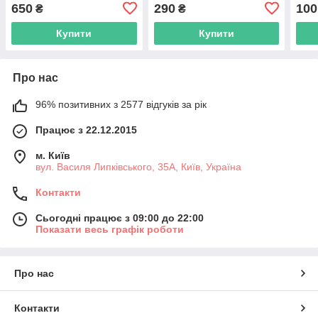
однонаправлений
зарядки ноутбука від
пер
650
290
100
₴
₴
позолочений конвертер
повербанка
під
перехідник
от P
Купити
Купити
кабе
Про нас
96% позитивних з 2577 відгуків за рік
Працює з 22.12.2015
м. Київ
вул. Василя Липківського, 35А, Київ, Україна
Контакти
Сьогодні працює з 09:00 до 22:00
Показати весь графік роботи
Про нас
Контакти