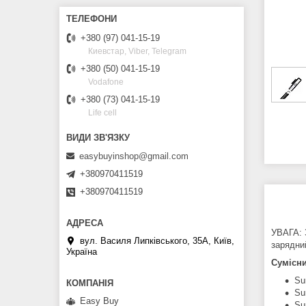
+380 (97) 041-15-19
Киевстар, Viber, Telegram
+380 (50) 041-15-19
Vodafone
+380 (73) 041-15-19
Life cell
easybuyinshop@gmail.com
+380970411519
+380970411519
УВАГА: 
вул. Василя Липківського, 35А, Київ,
зарядни
Україна
Сумісни
Su
Su
Easy Buy
Su