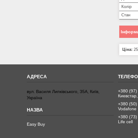
Колір
Стан
Інформа
Ціна:
25
+380 (97)
вул. Василя Липківського, 35А, Київ,
Киевстар,
Україна
+380 (50)
Vodafone
+380 (73)
Life cell
Easy Buy